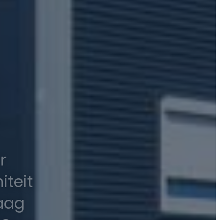
r
iteit
raag