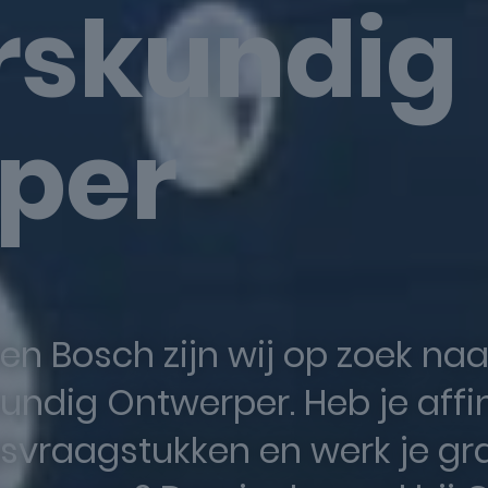
rskundig
per
en Bosch zijn wij op zoek naa
ndig Ontwerper. Heb je affin
ngsvraagstukken en werk je g