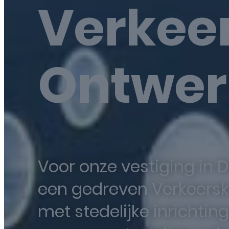
Verkee
Ontwer
Voor onze vestiging in D
een gedreven Verkeersku
met stedelijke inrichti