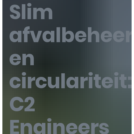
Slim
afvalbeheer
en
circulariteit:
C2
Engineers