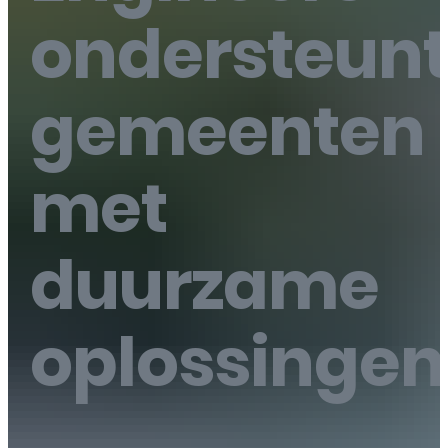
ondersteun
gemeenten
met
duurzame
oplossingen