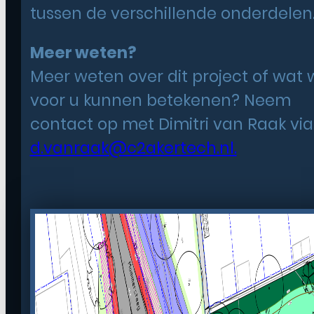
tussen de verschillende onderdelen
Meer weten?
Meer weten over dit project of wat w
voor u kunnen betekenen? Neem
contact op met Dimitri van Raak via
d.vanraak@c2akertech.nl.